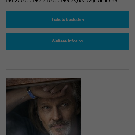
PK1 27,00€ / PK2 25,00€ / PK3 23,00€ zzgl. Gebühren
info@yourdomain.com
About us
Tickets bestellen
Lorem ipsum dolor sit amet, consectetuer adipiscing
elit.
Weitere Infos >>
Aenean commodo ligula eget dolor. Aenean massa.
Cum sociis natoque penatibus et magnis dis parturient
montes, nascetur ridiculus mus. Donec quam felis,
ultricies nec.