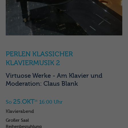
PERLEN KLASSICHER
KLAVIERMUSIK 2
Virtuose Werke - Am Klavier und
Moderation: Claus Blank
25.OKT
So
16:00 Uhr
26
Klavierabend
Großer Saal
Reihenbestuhlung