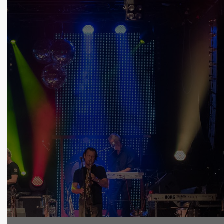
in touch
About us
el Inc.
Lorem ipsum dolor sit amet,
 City Road, Suite 600
consectetuer adipiscing elit.
ncisco, CA 94102
Aenean commodo ligula eget
dolor. Aenean massa. Cum
 any questions?
sociis natoque penatibus et
 1234 567 890
magnis dis parturient montes,
nascetur ridiculus mus. Donec
 us a line
quam felis, ultricies nec.
o@yourdomain.com