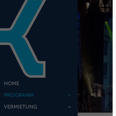
Login
Benutzername
Passwort
Anmelden
HOME
Register
|
Lost y
PROGRAMM
VERMIETUNG