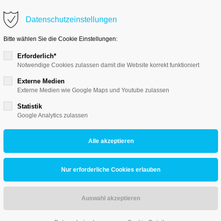
Datenschutzeinstellungen
Support
Get 
Bitte wählen Sie die Cookie Einstellungen:
Lorem ipsum dolor sit amet:
Cyberste
Erforderlich*
376-293
Notwendige Cookies zulassen damit die Website korrekt funktioniert
San Fra
Externe Medien
24h
Externe Medien wie Google Maps und Youtube zulassen
/
Have
Statistik
+44
Google Analytics zulassen
365days
Drop
inf
We offer support for our
our password?
customers
Mon - Fri 8:00am - 5:00pm
(GMT +1)