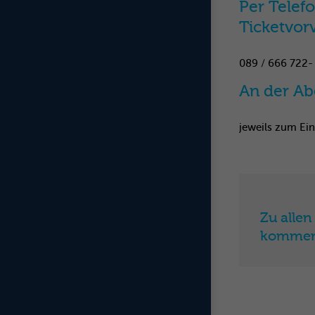
Per Telef
Ticketvor
089 / 666 722-
An der Ab
jeweils zum Ei
Zu allen
kommen 