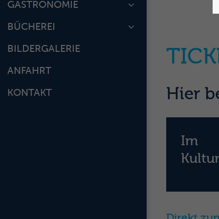
GASTRONOMIE
BÜCHEREI
BILDERGALERIE
TICK
ANFAHRT
Hier b
KONTAKT
Im
Kultu
Direkt z