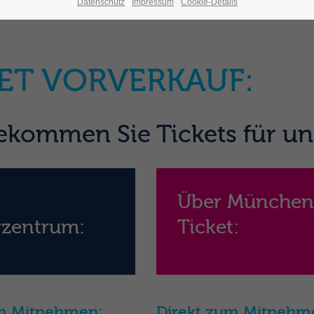
Datenschutz
Impressum
Cookie-Details
ET VORVERKAUF:
ekommen Sie Tickets für un
Über Münche
rzentrum:
Ticket:
um Mitnehmen:
Direkt zum Mitnehm