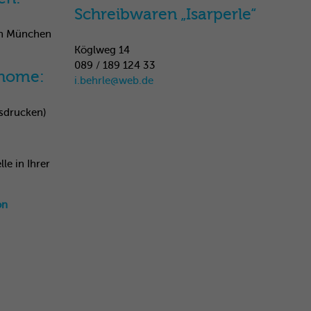
Schreibwaren „Isarperle“
 an München
Köglweg 14
089 / 189 124 33
@home:
i.behrle@web.de
usdrucken)
le in Ihrer
on