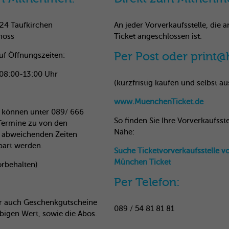
24 Taufkirchen
An jeder Vorverkaufsstelle, die
hoss
Ticket angeschlossen ist.
Per Post oder print
uf Öffnungszeiten:
 08:00-13:00 Uhr
(kurzfristig kaufen und selbst a
www.MuenchenTicket.de
 können unter 089/ 666
So finden Sie Ihre Vorverkaufsstel
Termine zu von den
Nähe:
 abweichenden Zeiten
bart werden.
Suche Ticketvorverkaufsstelle v
München Ticket
rbehalten)
Per Telefon:
ier auch Geschenkgutscheine
089 / 54 81 81 81
bigen Wert, sowie die Abos.