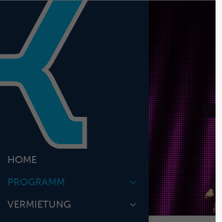
Login
Benutzername
Passwort
Anmelden
HOME
Register
|
Lost y
PROGRAMM
VERMIETUNG