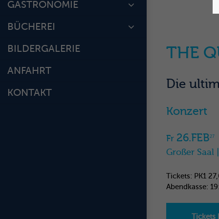
GASTRONOMIE
BÜCHEREI
BILDERGALERIE
THE Q
ANFAHRT
Die ulti
KONTAKT
Konzert
26.FEB
Fr
27
Großer Saal 
Tickets: PK1 27
Abendkasse: 19
Tickets 