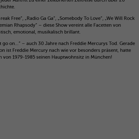
jeder Auftritt zu einer zelebrierten Zeitreise durch über 20
hichte.
Break Free“, „Radio Ga Ga“, „Somebody To Love“, „We Will Rock
emian Rhapsody“ – diese Show vereint alle Facetten von
sch, emotional, musikalisch brillant.
 go on…“ – auch 30 Jahre nach Freddie Mercurys Tod. Gerade
ion ist Freddie Mercury nach wie vor besonders präsent, hatte
h von 1979-1985 seinen Hauptwohnsitz in München!