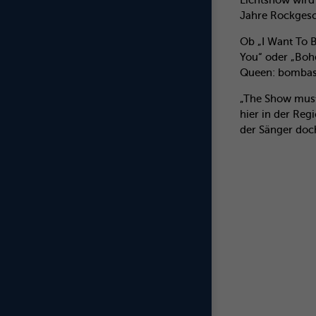
Lichtshow wird 
Jahre Rockgesc
Ob „I Want To 
You“ oder „Boh
Queen: bombasti
„The Show must
hier in der Reg
der Sänger doc