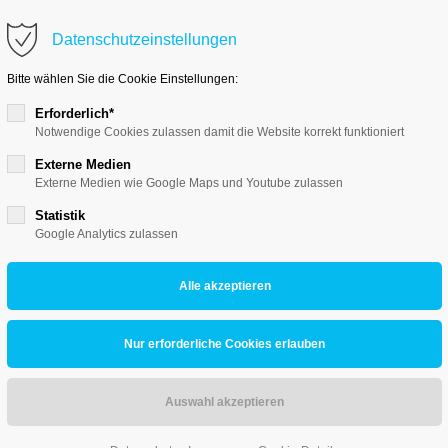
Datenschutzeinstellungen
Support
Get 
Bitte wählen Sie die Cookie Einstellungen:
Lorem ipsum dolor sit amet:
Cyberste
Erforderlich*
376-293
Notwendige Cookies zulassen damit die Website korrekt funktioniert
San Fra
Externe Medien
24h
Externe Medien wie Google Maps und Youtube zulassen
/
Have
Statistik
+44
Google Analytics zulassen
365days
Drop
inf
We offer support for our
our password?
customers
Mon - Fri 8:00am - 5:00pm
(GMT +1)