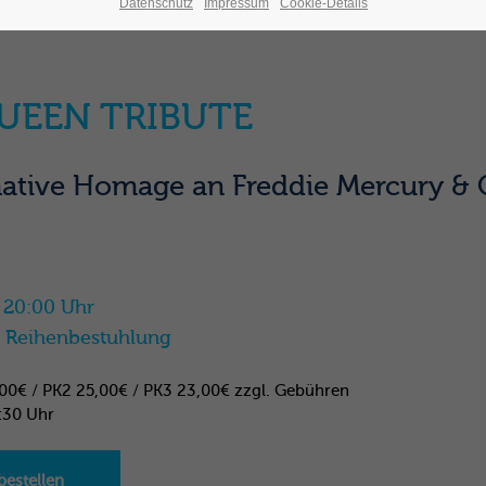
Datenschutz
Impressum
Cookie-Details
UEEN TRIBUTE
mative Homage an Freddie Mercury & 
20:00 Uhr
| Reihenbestuhlung
,00€ / PK2 25,00€ / PK3 23,00€ zzgl. Gebühren
:30 Uhr
bestellen