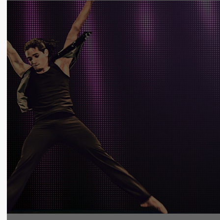
in touch
About us
el Inc.
Lorem ipsum dolor sit amet,
 City Road, Suite 600
consectetuer adipiscing elit.
ncisco, CA 94102
Aenean commodo ligula eget
dolor. Aenean massa. Cum
 any questions?
sociis natoque penatibus et
 1234 567 890
magnis dis parturient montes,
nascetur ridiculus mus. Donec
 us a line
quam felis, ultricies nec.
o@yourdomain.com