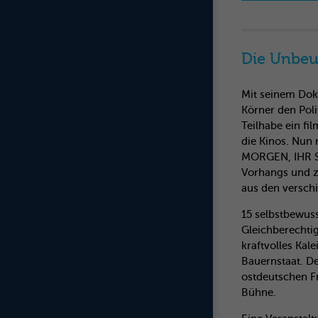
Die Unbeu
Mit seinem Dok
Körner den Pol
Teilhabe ein fi
die Kinos. Nun
MORGEN, IHR SC
Vorhangs und z
aus den versch
15 selbstbewuss
Gleichberechtig
kraftvolles Ka
Bauernstaat. D
ostdeutschen F
Bühne.