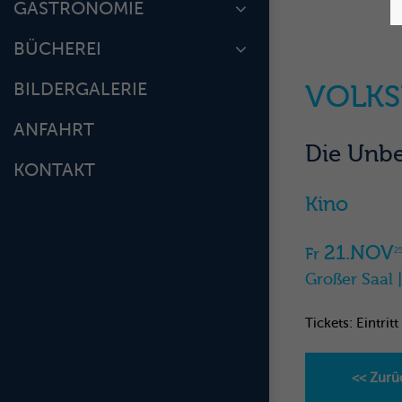
GASTRONOMIE
BÜCHEREI
BILDERGALERIE
VOLKS
ANFAHRT
Die Unb
KONTAKT
Kino
21.NOV
Fr
2
Großer Saal 
Tickets: Eintritt 
<< Zurü