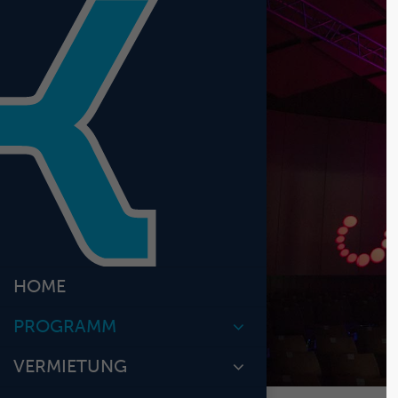
Login
Benutzername
Passwort
Anmelden
HOME
Register
|
Lost y
PROGRAMM
VERMIETUNG