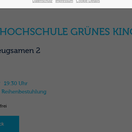
Datenschutz
Impressum
Cookie-Details
HOCHSCHULE GRÜNES KIN
eugsamen 2
19:30 Uhr
5
| Reihenbestuhlung
frei
ck