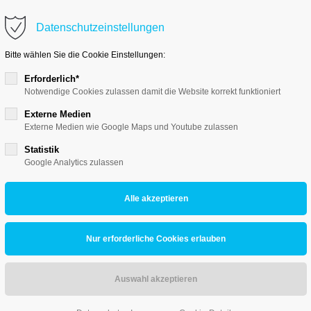
Datenschutzeinstellungen
Support
Get 
Bitte wählen Sie die Cookie Einstellungen:
Lorem ipsum dolor sit amet:
Cyberste
Erforderlich*
376-293
Notwendige Cookies zulassen damit die Website korrekt funktioniert
San Fra
Externe Medien
24h
Externe Medien wie Google Maps und Youtube zulassen
/
Have
Statistik
+44
Google Analytics zulassen
365days
Drop
inf
We offer support for our
our password?
customers
Mon - Fri 8:00am - 5:00pm
(GMT +1)