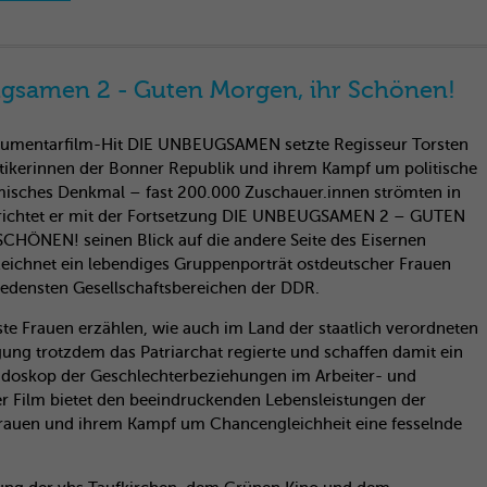
gsamen 2 - Guten Morgen, ihr Schönen!
umentarfilm-Hit DIE UNBEUGSAMEN setzte Regisseur Torsten
itikerinnen der Bonner Republik und ihrem Kampf um politische
lmisches Denkmal – fast 200.000 Zuschauer.innen strömten in
 richtet er mit der Fortsetzung DIE UNBEUGSAMEN 2 – GUTEN
HÖNEN! seinen Blick auf die andere Seite des Eisernen
eichnet ein lebendiges Gruppenporträt ostdeutscher Frauen
iedensten Gesellschaftsbereichen der DDR.
te Frauen erzählen, wie auch im Land der staatlich verordneten
ung trotzdem das Patriarchat regierte und schaffen damit ein
leidoskop der Geschlechterbeziehungen im Arbeiter- und
er Film bietet den beeindruckenden Lebensleistungen der
rauen und ihrem Kampf um Chancengleichheit eine fesselnde