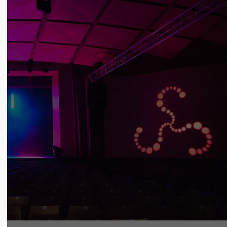
in touch
About us
el Inc.
Lorem ipsum dolor sit amet,
 City Road, Suite 600
consectetuer adipiscing elit.
ncisco, CA 94102
Aenean commodo ligula eget
dolor. Aenean massa. Cum
 any questions?
sociis natoque penatibus et
 1234 567 890
magnis dis parturient montes,
nascetur ridiculus mus. Donec
 us a line
quam felis, ultricies nec.
o@yourdomain.com