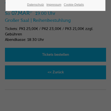
Theater
Datenschutz
Impressum
Cookie-Details
24h
07.MÄR
So
19:00 Uhr
27
/ 365days
Großer Saal | Reihenbestuhlung
Tickets: PK1 25,00€ / PK2 23,00€ / PK3 21,00€ zzgl.
Gebühren
We offer support for our customers
Abendkasse: 18:30 Uhr
Mon - Fri 8:00am - 5:00pm
(GMT +1)
Get in touch
Tickets bestellen
Cybersteel Inc.
376-293 City Road, Suite 600
<< Zurück
San Francisco, CA 94102
D
F
o
Have any questions?
e
t
+44 1234 567 890
o
r
:
Drop us a line
C